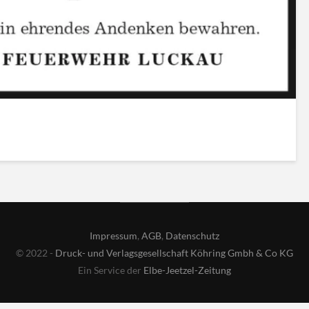
Impressum
,
AGB
,
Datenschutz
© 2022 -
Druck- und Verlagsgesellschaft Köhring Gmbh & Co KG
Ein Service der
Elbe-Jeetzel-Zeitung