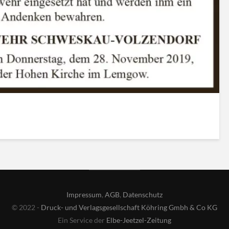
Impressum
,
AGB
,
Datenschutz
© 2022 -
Druck- und Verlagsgesellschaft Köhring Gmbh & Co KG
Ein Service der
Elbe-Jeetzel-Zeitung