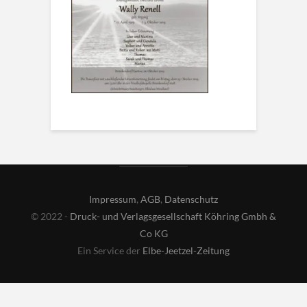
Impressum
,
AGB
,
Datenschutz
© 2022 -
Druck- und Verlagsgesellschaft Köhring Gmbh &
Co KG
Ein Service der
Elbe-Jeetzel-Zeitung