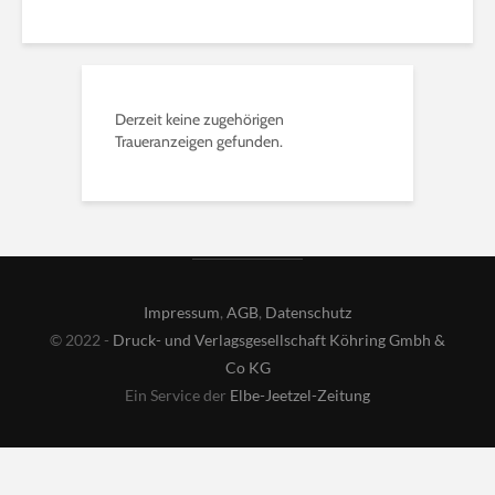
Derzeit keine zugehörigen
Traueranzeigen gefunden.
Impressum
,
AGB
,
Datenschutz
© 2022 -
Druck- und Verlagsgesellschaft Köhring Gmbh &
Co KG
Ein Service der
Elbe-Jeetzel-Zeitung