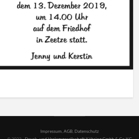
Impressum
,
AGB
,
Datenschutz
© 2022 -
Druck- und Verlagsgesellschaft Köhring Gmbh & Co KG