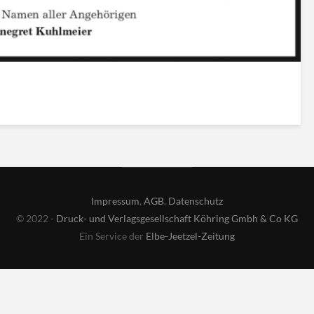
Impressum
,
AGB
,
Datenschutz
© 2022 -
Druck- und Verlagsgesellschaft Köhring Gmbh & Co KG
Ein Service der
Elbe-Jeetzel-Zeitung