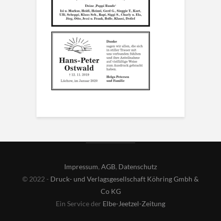
Impressum
,
AGB
,
Datenschutz
© 2022 -
Druck- und Verlagsgesellschaft Köhring Gmbh &
Co KG
Ein Service der
Elbe-Jeetzel-Zeitung