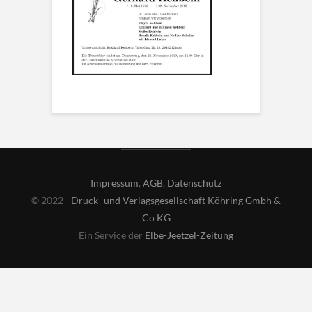
Impressum
,
AGB
,
Datenschutz
© 2022 -
Druck- und Verlagsgesellschaft Köhring Gmbh &
Co KG
Ein Service der
Elbe-Jeetzel-Zeitung