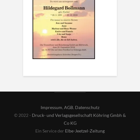
Impressum
,
AGB
,
Datenschutz
© 2022 -
Druck- und Verlagsgesellschaft Köhring Gmbh &
Co KG
Ein Service der
Elbe-Jeetzel-Zeitung