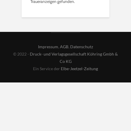
Traueranzeigen gefunden.
Impressum
,
AGB
,
Datenschutz
© 2022 -
Druck- und Verlagsgesellschaft Köhring Gmbh &
Co KG
Ein Service der
Elbe-Jeetzel-Zeitung