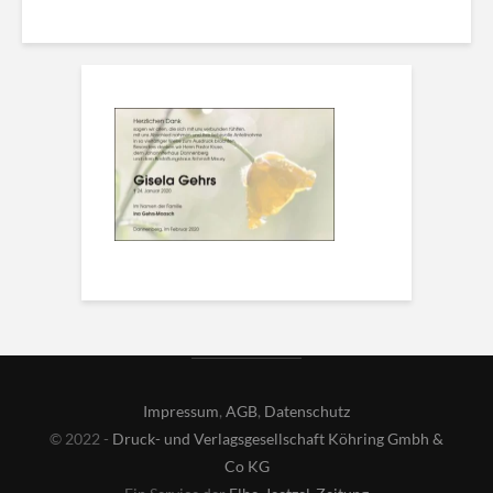
Impressum
,
AGB
,
Datenschutz
© 2022 -
Druck- und Verlagsgesellschaft Köhring Gmbh &
Co KG