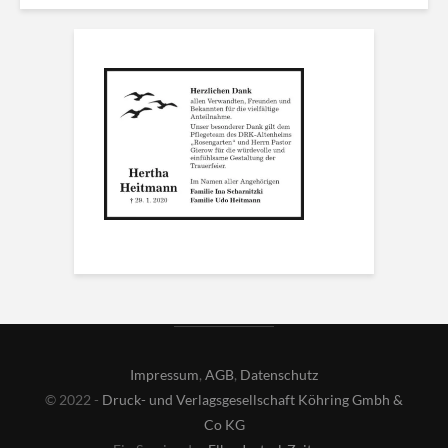
Impressum
,
AGB
,
Datenschutz
© 2022 -
Druck- und Verlagsgesellschaft Köhring Gmbh &
Co KG