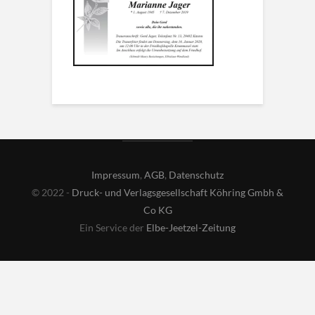
Impressum
,
AGB
,
Datenschutz
© 2022 -
Druck- und Verlagsgesellschaft Köhring Gmbh &
Co KG
Ein Service der
Elbe-Jeetzel-Zeitung