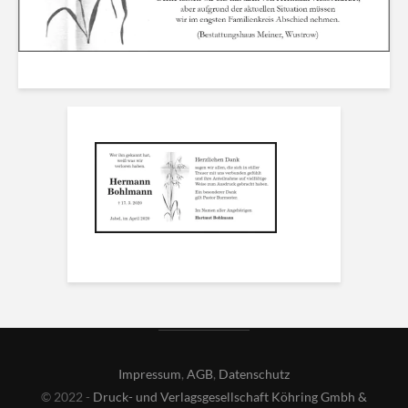
Impressum
,
AGB
,
Datenschutz
© 2022 -
Druck- und Verlagsgesellschaft Köhring Gmbh &