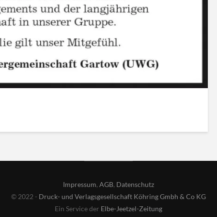
Impressum
,
AGB
,
Datenschutz
© 2022 -
Druck- und Verlagsgesellschaft Köhring Gmbh & Co KG
Ein Service der
Elbe-Jeetzel-Zeitung