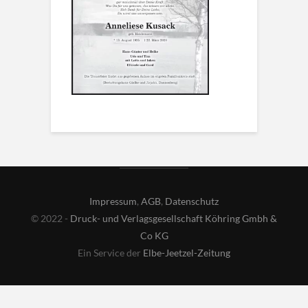
Impressum
,
AGB
,
Datenschutz
© 2022 -
Druck- und Verlagsgesellschaft Köhring Gmbh &
Co KG
Ein Service der
Elbe-Jeetzel-Zeitung