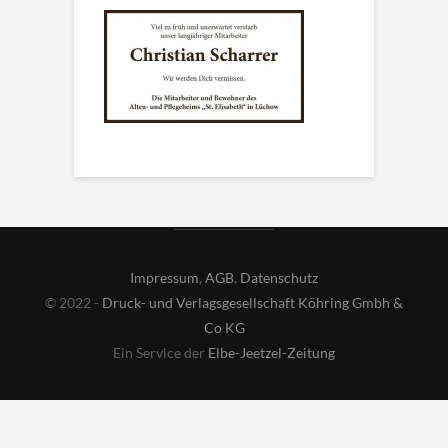
Impressum
,
AGB
,
Datenschutz
© 2022 -
Druck- und Verlagsgesellschaft Köhring Gmbh &
Co KG
Ein Service der
Elbe-Jeetzel-Zeitung