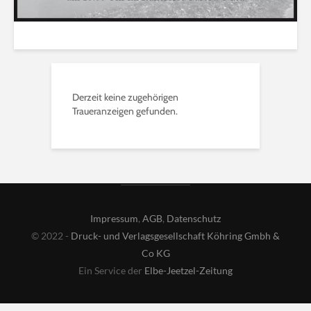
Derzeit keine zugehörigen
Traueranzeigen gefunden.
Impressum
,
AGB
,
Datenschutz
© 2022 -
Druck- und Verlagsgesellschaft Köhring Gmbh &
Co KG
Ein Service der
Elbe-Jeetzel-Zeitung