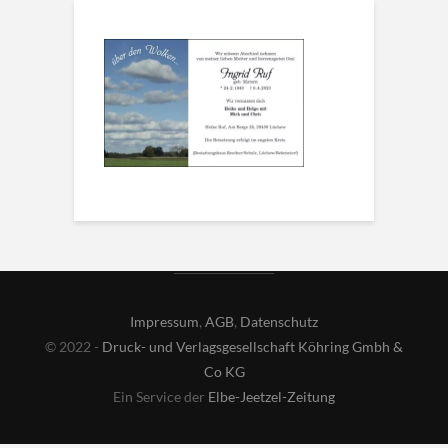
Impressum
,
AGB
,
Datenschutz
© 2022 -
Druck- und Verlagsgesellschaft Köhring Gmbh &
Co KG
Ein Service der
Elbe-Jeetzel-Zeitung