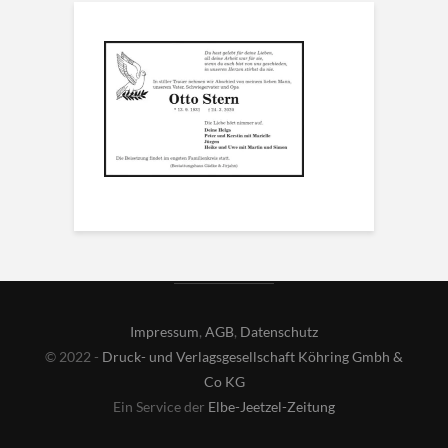
Impressum
,
AGB
,
Datenschutz
© 2022 -
Druck- und Verlagsgesellschaft Köhring Gmbh &
Co KG
Ein Service der
Elbe-Jeetzel-Zeitung