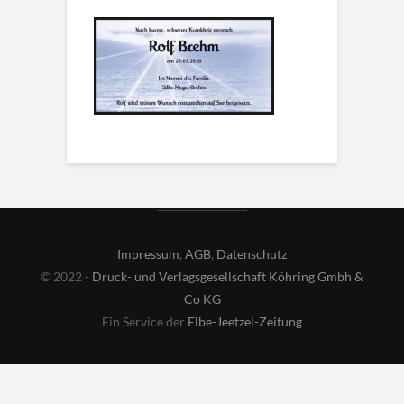
Impressum
,
AGB
,
Datenschutz
© 2022 -
Druck- und Verlagsgesellschaft Köhring Gmbh &
Co KG
Ein Service der
Elbe-Jeetzel-Zeitung