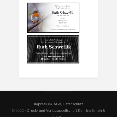
Impressum
,
AGB
,
Datenschutz
© 2022 -
Druck- und Verlagsgesellschaft Köhring Gmbh &
Co KG