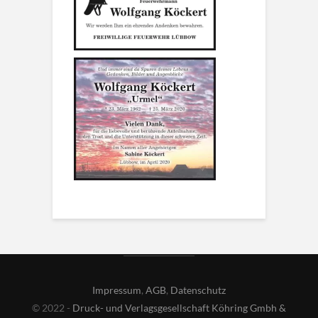
Impressum
,
AGB
,
Datenschutz
© 2022 -
Druck- und Verlagsgesellschaft Köhring Gmbh &