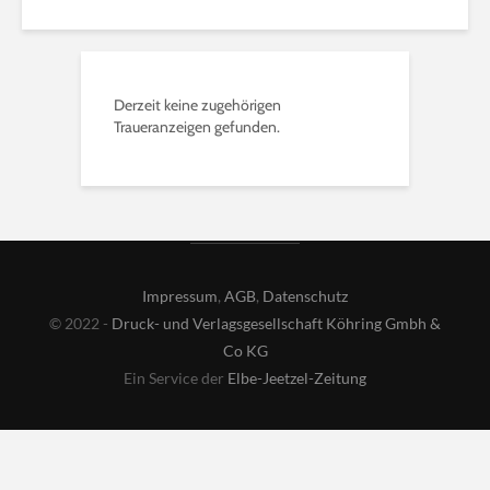
Derzeit keine zugehörigen
Traueranzeigen gefunden.
Impressum
,
AGB
,
Datenschutz
© 2022 -
Druck- und Verlagsgesellschaft Köhring Gmbh &
Co KG
Ein Service der
Elbe-Jeetzel-Zeitung