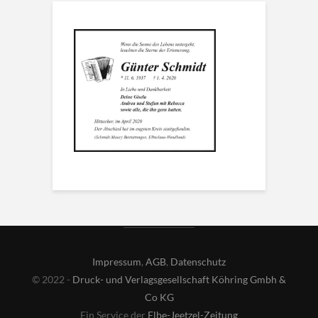
Impressum
,
AGB
,
Datenschutz
© 2022 -
Druck- und Verlagsgesellschaft Köhring Gmbh &
Co KG
Ein Service der
Elbe-Jeetzel-Zeitung