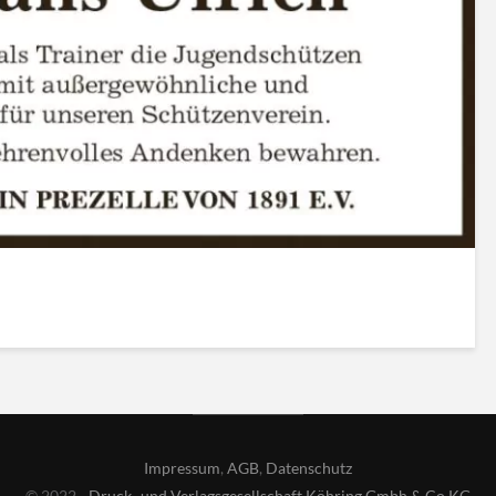
Impressum
,
AGB
,
Datenschutz
© 2022 -
Druck- und Verlagsgesellschaft Köhring Gmbh & Co KG