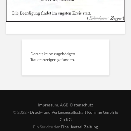
Derzeit keine zugehörigen
Traueranzeigen gefunden.
Impressum
,
AGB
,
Datenschutz
© 2022 -
Druck- und Verlagsgesellschaft Köhring Gmbh &
Co KG
Ein Service der
Elbe-Jeetzel-Zeitung