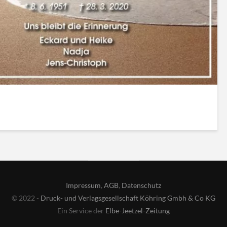
Impressum
,
AGB
,
Datenschutz
© 2022 -
Druck- und Verlagsgesellschaft Köhring Gmbh & Co KG
Ein Service der
Elbe-Jeetzel-Zeitung