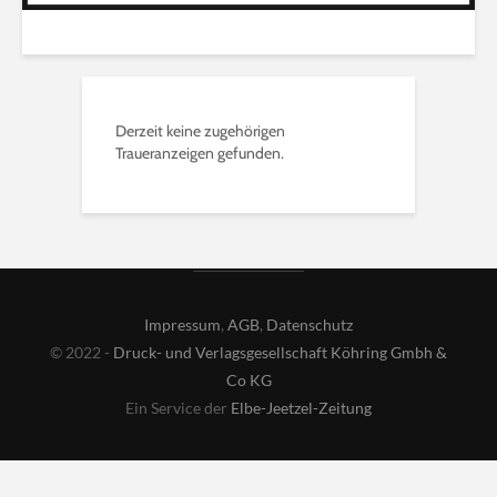
Derzeit keine zugehörigen
Traueranzeigen gefunden.
Impressum
,
AGB
,
Datenschutz
© 2022 -
Druck- und Verlagsgesellschaft Köhring Gmbh &
Co KG
Ein Service der
Elbe-Jeetzel-Zeitung