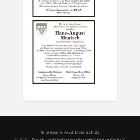
Impressum
,
AGB
,
Datenschutz
© 2022 -
Druck- und Verlagsgesellschaft Köhring Gmbh &