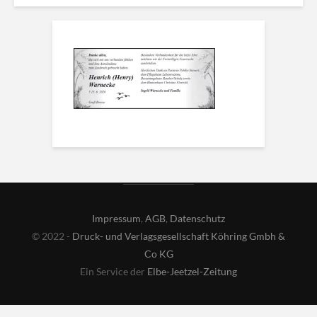
Impressum
,
AGB
,
Datenschutz
© 2022 -
Druck- und Verlagsgesellschaft Köhring Gmbh &
Co KG
Ein Service der
Elbe-Jeetzel-Zeitung