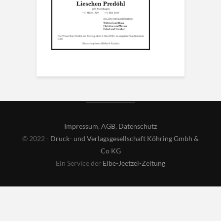
Impressum
,
AGB
,
Datenschutz
© 2022 -
Druck- und Verlagsgesellschaft Köhring Gmbh &
Co KG
Ein Service der
Elbe-Jeetzel-Zeitung