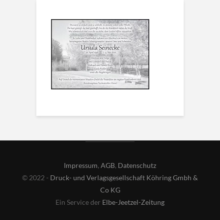
Impressum
,
AGB
,
Datenschutz
© 2022 -
Druck- und Verlagsgesellschaft Köhring Gmbh &
Co KG
Ein Service der
Elbe-Jeetzel-Zeitung