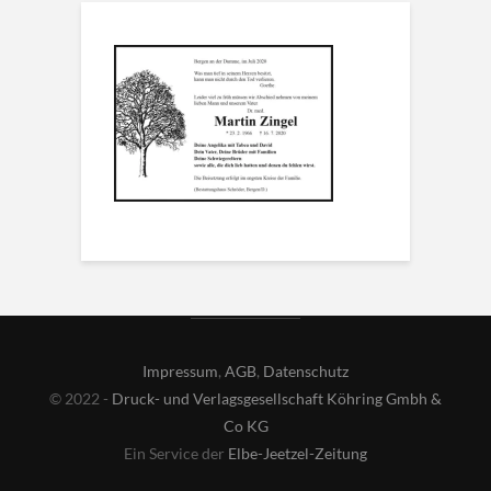
Impressum
,
AGB
,
Datenschutz
© 2022 -
Druck- und Verlagsgesellschaft Köhring Gmbh &
Co KG
Ein Service der
Elbe-Jeetzel-Zeitung