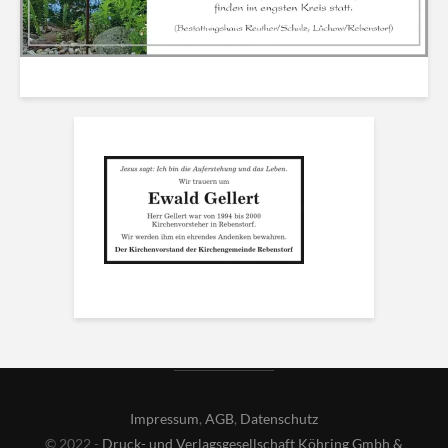
Impressum
,
AGB
,
Datenschutz
© 2022 -
Druck- und Verlagsgesellschaft Köhring Gmbh &