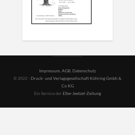
Impressum
,
AGB
,
Datenschutz
© 2022 -
Druck- und Verlagsgesellschaft Köhring Gmbh &
Co KG
Ein Service der
Elbe-Jeetzel-Zeitung