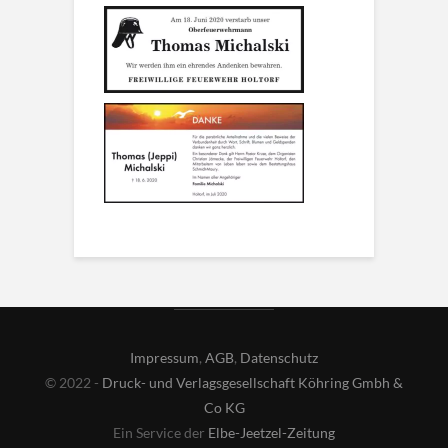
Impressum
,
AGB
,
Datenschutz
© 2022 -
Druck- und Verlagsgesellschaft Köhring Gmbh &
Co KG
Ein Service der
Elbe-Jeetzel-Zeitung