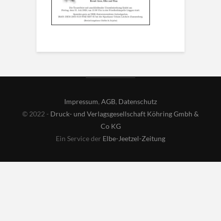
Impressum
,
AGB
,
Datenschutz
© 2022 -
Druck- und Verlagsgesellschaft Köhring Gmbh &
Co KG
Ein Service der
Elbe-Jeetzel-Zeitung