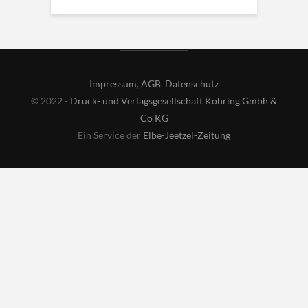
Impressum
,
AGB
,
Datenschutz
© 2022 -
Druck- und Verlagsgesellschaft Köhring Gmbh &
Co KG
Ein Service der
Elbe-Jeetzel-Zeitung