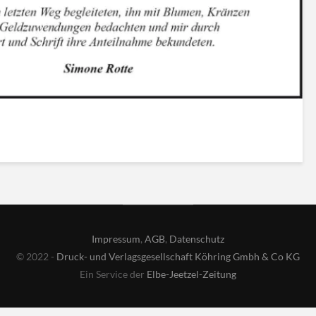
Impressum
,
AGB
,
Datenschutz
© 2022 -
Druck- und Verlagsgesellschaft Köhring Gmbh & Co KG
Ein Service der
Elbe-Jeetzel-Zeitung