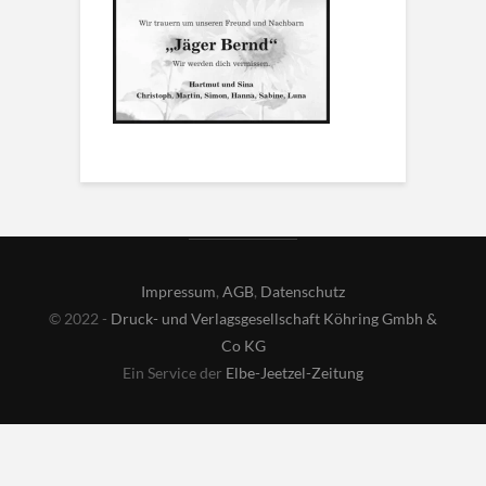
Impressum
,
AGB
,
Datenschutz
© 2022 -
Druck- und Verlagsgesellschaft Köhring Gmbh &
Co KG
Ein Service der
Elbe-Jeetzel-Zeitung