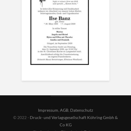
Impressum
,
AGB
,
Datenschutz
© 2022 -
Druck- und Verlagsgesellschaft Köhring Gmbh &
Co KG