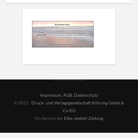
Impressum
,
AGB
,
Datenschutz
© 2022 -
Druck- und Verlagsgesellschaft Köhring Gmbh &
Co KG
Ein Service der
Elbe-Jeetzel-Zeitung