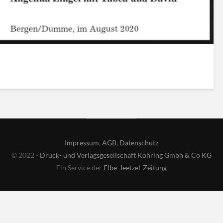
Impressum
,
AGB
,
Datenschutz
© 2022 -
Druck- und Verlagsgesellschaft Köhring Gmbh & Co KG
Ein Service der
Elbe-Jeetzel-Zeitung