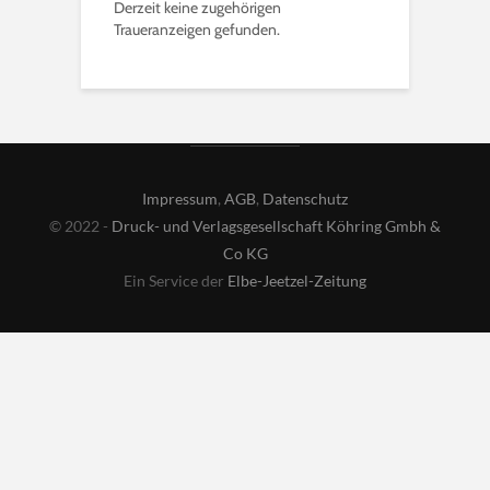
Derzeit keine zugehörigen
Traueranzeigen gefunden.
Impressum
,
AGB
,
Datenschutz
© 2022 -
Druck- und Verlagsgesellschaft Köhring Gmbh &
Co KG
Ein Service der
Elbe-Jeetzel-Zeitung