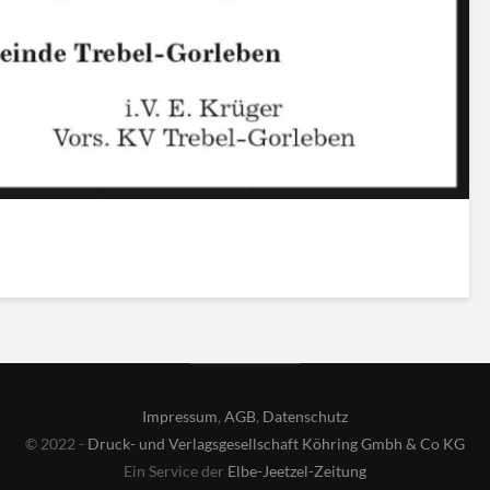
Impressum
,
AGB
,
Datenschutz
© 2022 -
Druck- und Verlagsgesellschaft Köhring Gmbh & Co KG
Ein Service der
Elbe-Jeetzel-Zeitung