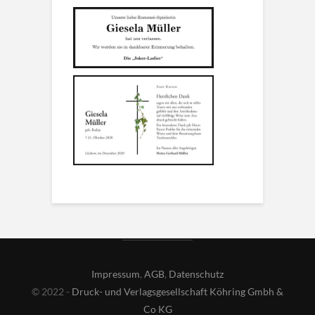
Impressum
,
AGB
,
Datenschutz
© 2022 -
Druck- und Verlagsgesellschaft Köhring Gmbh &
Co KG