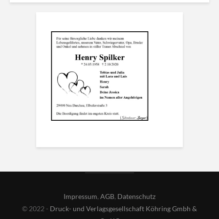
Impressum
,
AGB
,
Datenschutz
© 2022 -
Druck- und Verlagsgesellschaft Köhring Gmbh &