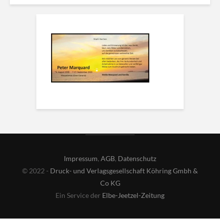
Impressum
,
AGB
,
Datenschutz
© 2022 -
Druck- und Verlagsgesellschaft Köhring Gmbh &
Co KG
Ein Service der
Elbe-Jeetzel-Zeitung