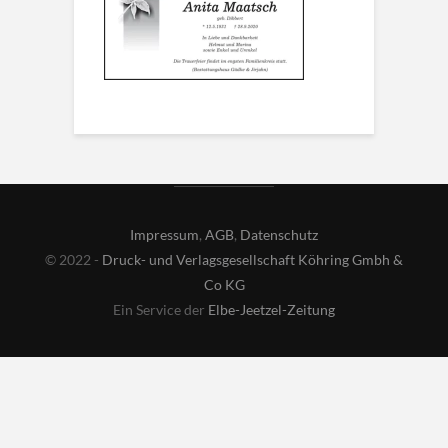
Impressum
,
AGB
,
Datenschutz
© 2022 -
Druck- und Verlagsgesellschaft Köhring Gmbh &
Co KG
Ein Service der
Elbe-Jeetzel-Zeitung